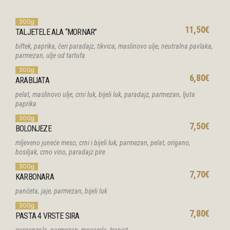
300g
11,50€
TALJETELE ALA “MORNAR”
biftek, paprika, čeri paradajz, tikvica, maslinovo ulje, neutralna pavlaka,
parmezan, ulje od tartufa
300g
6,80€
ARABIJATA
pelat, maslinovo ulje, crni luk, bijeli luk, paradajz, parmezan, ljuta
paprika
300g
7,50€
BOLONJEZE
mljeveno juneće meso, crni i bijeli luk, parmezan, pelat, origano,
bosiljak, crno vino, paradajz pire
300g
7,70€
KARBONARA
pančeta, jaje, parmezan, bijeli luk
300g
7,80€
PASTA 4 VRSTE SIRA