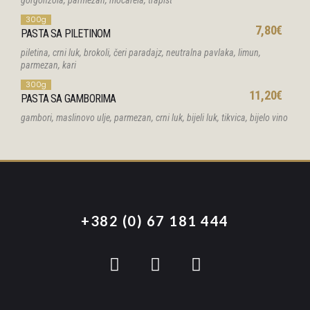
gorgonzola, parmezan, mocarela, trapist
300g
7,80€
PASTA SA PILETINOM
piletina, crni luk, brokoli, čeri paradajz, neutralna pavlaka, limun,
parmezan, kari
300g
11,20€
PASTA SA GAMBORIMA
gambori, maslinovo ulje, parmezan, crni luk, bijeli luk, tikvica, bijelo vino
+382 (0) 67 181 444